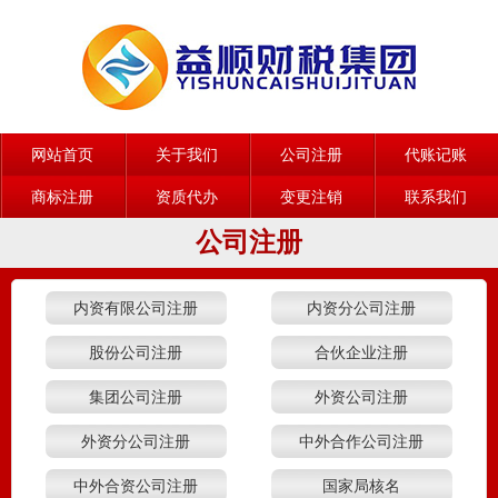
网站首页
关于我们
公司注册
代账记账
商标注册
资质代办
变更注销
联系我们
公司注册
内资有限公司注册
内资分公司注册
股份公司注册
合伙企业注册
集团公司注册
外资公司注册
外资分公司注册
中外合作公司注册
中外合资公司注册
国家局核名