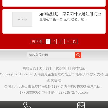
如何能注册一家公司什么是注册资金
注册公司第一步:公司取名。这...
共30条
1
2
3
下一页
网站首页
|
关于我们
|
联系我们
|
网站地图
Copyright 2017 -2020 海南益顺企业管理有限公司 版权所有 技术支持 山
西优速推
公司地址：海口市龙华区海垦路119号九九华府C栋303 联系电话：
17786990051 电子邮件：29782572@qq.com