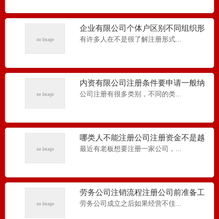
企业有限公司个体户区别不同组织形
式风险
有许多人在不是很了解注册形式...
内资有限公司注册条件要申请一般纳
税人吗
公司注册有很多类别，不同的类...
哪类人不能注册公司注册资金不是越
多越好
最近有老板想要注册一家公司，...
劳务公司注销流程注册公司前准备工
作
劳务公司成立之后如果经营不佳...